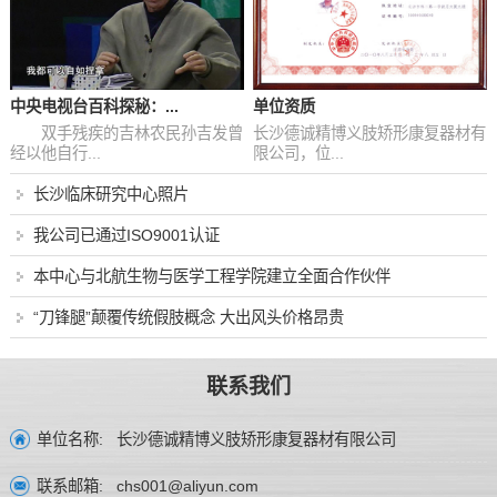
中央电视台百科探秘：...
单位资质
双手残疾的吉林农民孙吉发曾
长沙德诚精博义肢矫形康复器材有
经以他自行...
限公司，位...
长沙临床研究中心照片
我公司已通过ISO9001认证
本中心与北航生物与医学工程学院建立全面合作伙伴
“刀锋腿”颠覆传统假肢概念 大出风头价格昂贵
联系我们
长沙德诚精博义肢矫形康复器材有限公司
单位名称:
chs001@aliyun.com
联系邮箱: