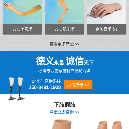
ＡＥ美观手
ＡＥ肌电手
高仿真手皮1
查看更多产品 >>
德义
诚信
永昌
天下
提供专业康复辅具产品和服务
24小时咨询热线
点击拨号 >>
150-8491-1928
下肢假肢
点击立即咨询 >>