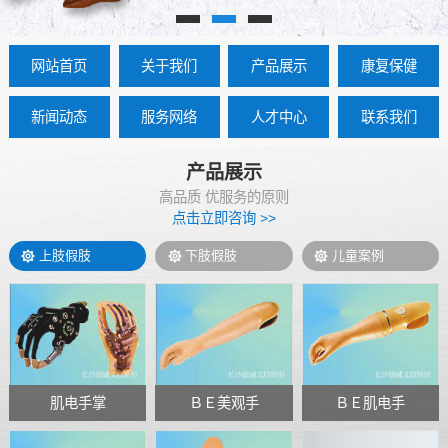
网站首页
关于我们
产品展示
康复保健
新闻动态
服务网络
人才中心
联系我们
产品展示
高品质 优服务的原则
点击立即咨询 >>
上肢假肢
下肢假肢
儿童案例
肌电手掌
ＢＥ美观手
ＢＥ肌电手